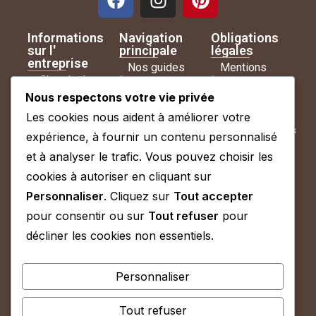
Informations
Navigation
Obligations
sur l'
principale
légales
entreprise
Nos guides
Mentions
Chemin des
complets
légales
Nous respectons votre vie privée
Baudries,
Conseils
Politique de
Les cookies nous aident à améliorer votre
85230 Saint-
d'experts
confidentialités
expérience, à fournir un contenu personnalisé
Urbain
À propos
Politique de
et à analyser le trafic. Vous pouvez choisir les
02 59 16 22
cookies
cookies à autoriser en cliquant sur
Simulateur
87
Personnaliser
. Cliquez sur
Tout accepter
Demande de
Conditions
Du Lundi au
pour consentir ou sur
Tout refuser
pour
Devis
générales
Vendredi de
décliner les cookies non essentiels.
d'utilisation
9h00 à
18h00
Personnaliser
Nous
contacter
Tout refuser